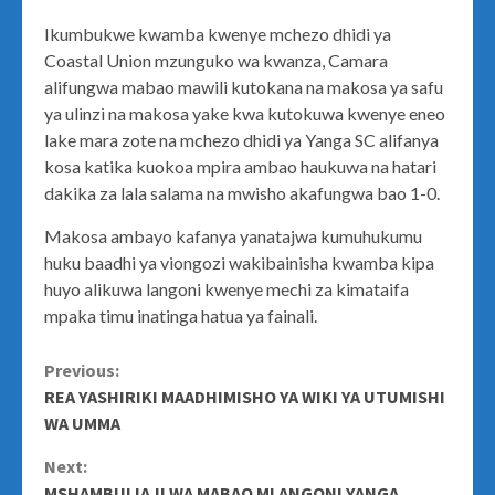
Ikumbukwe kwamba kwenye mchezo dhidi ya
Coastal Union mzunguko wa kwanza, Camara
alifungwa mabao mawili kutokana na makosa ya safu
ya ulinzi na makosa yake kwa kutokuwa kwenye eneo
lake mara zote na mchezo dhidi ya Yanga SC alifanya
kosa katika kuokoa mpira ambao haukuwa na hatari
dakika za lala salama na mwisho akafungwa bao 1-0.
Makosa ambayo kafanya yanatajwa kumuhukumu
huku baadhi ya viongozi wakibainisha kwamba kipa
huyo alikuwa langoni kwenye mechi za kimataifa
mpaka timu inatinga hatua ya fainali.
Continue
Previous:
REA YASHIRIKI MAADHIMISHO YA WIKI YA UTUMISHI
Reading
WA UMMA
Next:
MSHAMBULIAJI WA MABAO MLANGONI YANGA