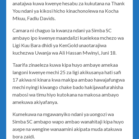
anatajwa kuwa kwenye hesabu za kukutana na Thank
You ndani ya kikosi hicho kinachonolewa na Kocha
Mkuu, Fadlu Davids.
Camara ni chaguo la kwanza ndani ya Simba SC
ambayo ipo kwenye maandalizi kuelekea mchezo wa
Ligi Kuu Bara dhidi ya KenGold unaotarajiwa
kuchezwa Uwanja wa Ali Hassan Mwinyi, Juni 18.
Taarifa zinaeleza kuwa kipa huyo ambaye amekaa
langoni kwenye mechi 25 za ligi akikusanya hati safi
17 akiwa ni kinara kwa makipa ambao hawajafungwa
mechi nyingi kiwango chake bado hakijawafurahisha
mabosi wa timu hiyo kutokana na makosa ambayo
amekuwa akiyafanya.
Kumekuwa na mgawanyiko ndani ya uongozi wa
Simba SC ambapo wapo ambao wanahitaji kipa huyo
asepe na wengine wanaamini akipata muda atakuwa
bora zaidi.