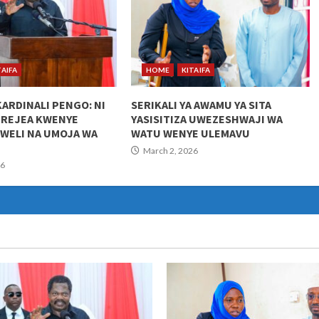
TAIFA
HOME
KITAIFA
KARDINALI PENGO: NI
SERIKALI YA AWAMU YA SITA
UREJEA KWENYE
YASISITIZA UWEZESHWAJI WA
KWELI NA UMOJA WA
WATU WENYE ULEMAVU
March 2, 2026
26