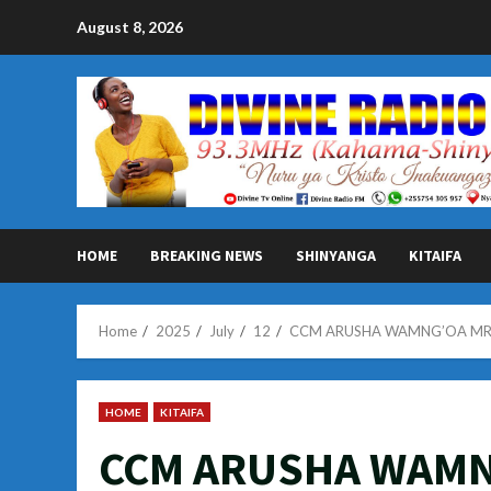
Skip
August 8, 2026
to
content
HOME
BREAKING NEWS
SHINYANGA
KITAIFA
Home
2025
July
12
CCM ARUSHA WAMNG’OA MR
HOME
KITAIFA
CCM ARUSHA WAMN