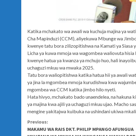
Katika mchakato wa awali wa kuchuja majina ya wati
Cha Mapinduzi (CCM), aliyekuwa Mbunge wa Jimbo h
kwenye tatu bora zilizopitishwa na Kamati ya Siasa 
Licha ya kuwa mmoja wa wagombea waliovuta hisia 
kwenye hatua ya kwanza ya mchujo huo, hali inayoib
uchaguzi mkuu wa mwaka 2025.
Tatu bora waliopitishwa katika hatua hii ya awali w
ya jina la mgombea mmoja kurudishwa kwa wajumbe 
mgombea wa CCM katika jimbo hilo nyeti.
Hata hivyo, mchakato bado unaendelea, na hakuna 
ya majina kwa ajili ya uchaguzi mkuu ujao. Macho sa
mengine yakitajwa kuibuka na ushindani ukiwa mkali 
Continue
Previous:
MAKAMU WA RAIS DKT. PHILIP MPANGO AFUNGUA
Reading