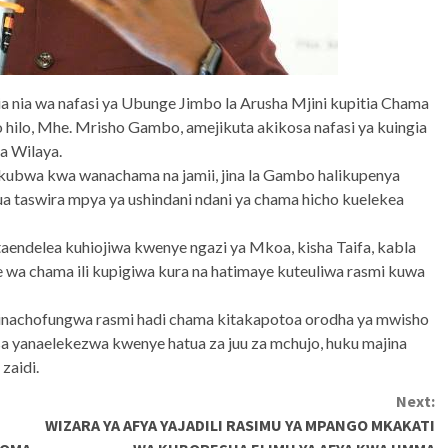
a nia wa nafasi ya Ubunge Jimbo la Arusha Mjini kupitia Chama
ilo, Mhe. Mrisho Gambo, amejikuta akikosa nafasi ya kuingia
ya Wilaya.
kubwa kwa wanachama na jamii, jina la Gambo halikupenya
ua taswira mpya ya ushindani ndani ya chama hicho kuelekea
ataendelea kuhiojiwa kwenye ngazi ya Mkoa, kisha Taifa, kabla
wa chama ili kupigiwa kura na hatimaye kuteuliwa rasmi kuwa
kinachofungwa rasmi hadi chama kitakapotoa orodha ya mwisho
sa yanaelekezwa kwenye hatua za juu za mchujo, huku majina
zaidi.
Next:
WIZARA YA AFYA YAJADILI RASIMU YA MPANGO MKAKATI