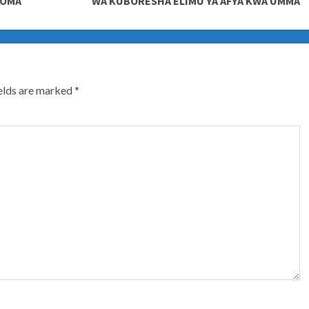
DOMA
WA KUBORESHA ELIMU YA AFYA KWA UMMA
ields are marked
*