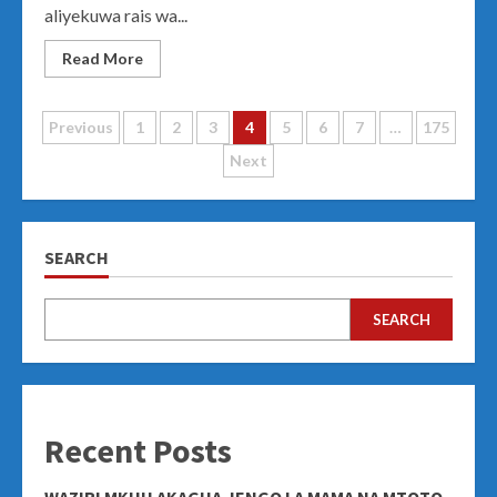
aliyekuwa rais wa...
Read More
Posts
Previous
1
2
3
4
5
6
7
…
175
Next
navigation
SEARCH
SEARCH
Recent Posts