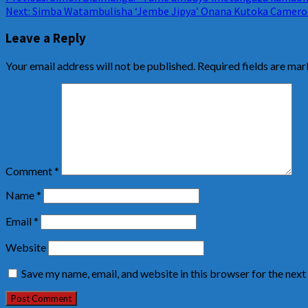
Next:
Simba Watambulisha ‘Jembe Jipya’ Onana Kutoka Camer
Leave a Reply
Your email address will not be published.
Required fields are ma
Comment
*
Name
*
Email
*
Website
Save my name, email, and website in this browser for the nex