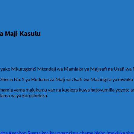
 Maji Kasulu
ake Mkurugenzi Mtendaji wa Mamlaka ya Majisafi na Usafi wa M
 Sheria Na. 5 ya Huduma za Maji na Usafi wa Mazingira ya mwaka
imamia vema majukumu yao na kueleza kuwa hatovumilia yeyote 
lama na ya kutosheleza.
a Agathon Rwasa katika uongozi wa chama hicho imekiuka sher