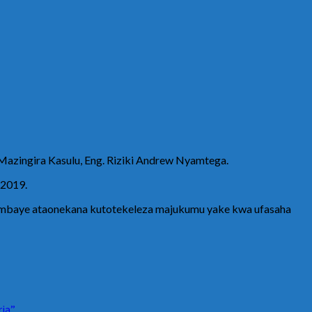
azingira Kasulu, Eng. Riziki Andrew Nyamtega.
 2019.
ambaye ataonekana kutotekeleza majukumu yake kwa ufasaha
ia”.