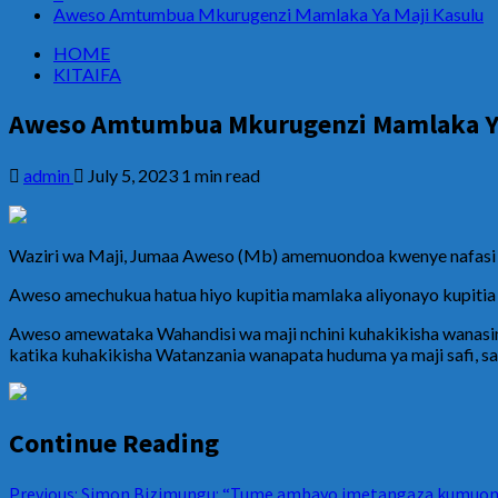
Aweso Amtumbua Mkurugenzi Mamlaka Ya Maji Kasulu
HOME
KITAIFA
Aweso Amtumbua Mkurugenzi Mamlaka Ya
admin
July 5, 2023
1 min read
Waziri wa Maji, Jumaa Aweso (Mb) amemuondoa kwenye nafasi y
Aweso amechukua hatua hiyo kupitia mamlaka aliyonayo kupitia
Aweso amewataka Wahandisi wa maji nchini kuhakikisha wanas
katika kuhakikisha Watanzania wanapata huduma ya maji safi, sa
Continue Reading
Previous:
Simon Bizimungu: “Tume ambayo imetangaza kumuondo