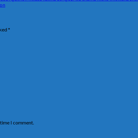
oon
rked
*
t time I comment.