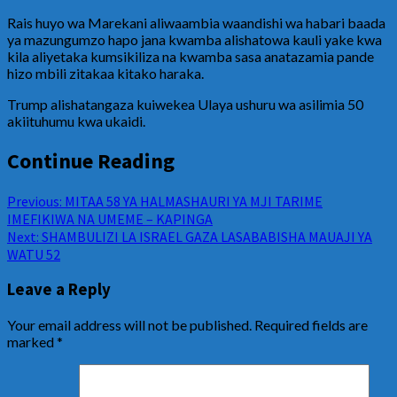
Rais huyo wa Marekani aliwaambia waandishi wa habari baada
ya mazungumzo hapo jana kwamba alishatowa kauli yake kwa
kila aliyetaka kumsikiliza na kwamba sasa anatazamia pande
hizo mbili zitakaa kitako haraka.
Trump alishatangaza kuiwekea Ulaya ushuru wa asilimia 50
akiituhumu kwa ukaidi.
Continue Reading
Previous:
MITAA 58 YA HALMASHAURI YA MJI TARIME
IMEFIKIWA NA UMEME – KAPINGA
Next:
SHAMBULIZI LA ISRAEL GAZA LASABABISHA MAUAJI YA
WATU 52
Leave a Reply
Your email address will not be published.
Required fields are
marked
*