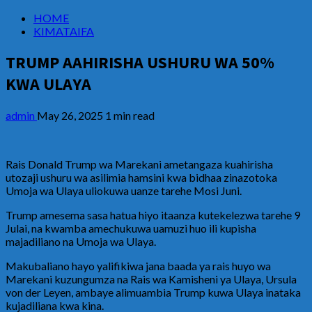
HOME
KIMATAIFA
TRUMP AAHIRISHA USHURU WA 50%
KWA ULAYA
admin
May 26, 2025
1 min read
Rais Donald Trump wa Marekani ametangaza kuahirisha
utozaji ushuru wa asilimia hamsini kwa bidhaa zinazotoka
Umoja wa Ulaya uliokuwa uanze tarehe Mosi Juni.
Trump amesema sasa hatua hiyo itaanza kutekelezwa tarehe 9
Julai, na kwamba amechukuwa uamuzi huo ili kupisha
majadiliano na Umoja wa Ulaya.
Makubaliano hayo yalifikiwa jana baada ya rais huyo wa
Marekani kuzungumza na Rais wa Kamisheni ya Ulaya, Ursula
von der Leyen, ambaye alimuambia Trump kuwa Ulaya inataka
kujadiliana kwa kina.