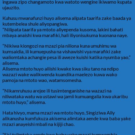
ingawa zipo changamoto kwa watoto wengine ikiwamo kupata
ujauzito.
Kuhusu mwanafunzi huyo alisema alipata taarifa zake baada ya
kutembelea shule aliyopangiwa.
“Nilipata taarifa ya mtoto aliyependa kusoma, lakini bahati
mbaya anaishi kwa marafiki, hali iliyonisukuma kuonana naye.
“Nikiwa kiongozi na mzazi pia niliona kuna umuhimu wa
kumsaidia, ili kumuepusha na vishawishi vya marafiki zake
waliomtaka achangie pesa ili aweze kuishi katika nyumba yao,”
alisema.
Alisema mtoto huyo aliishi kwake kwa siku tano na ndipo
wazazi wake walikwenda kuandika maelezo kuwa wako
pamoja na mtoto wao, watamsomesha.
“Nikamruhusu arejee ili tusimtenganishe na wazazi na
niliwataka watu wa ustawi wa jamii kumuangalia kwa ukaribu
mtoto huyo,” alisema.
Hata hivyo, mama mzazi wa mtoto huyo, Singiziwa Ally
alikanusha kumfukuza akisema alimtaka aende kwa baba yake
mzazi anayeishi mbali na kijiji chao.
“Sisi tulimtaka aende kwa baba yake mzazi kumwambia