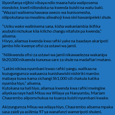
iliyonifanya nijihisi vibaya ndio maana hata waliposema
niondoke, kweli niliondoka na kwenda kuishi na watu baki.
“Wazazi walisema hawana uwezo wa kunisomesha,
nilipokutana na mwalimu aliwahoji kwa nini hawanipeleki shule.
“Usiku wake walinisema sana, kisha wakaniambia ikifika
asubuhi nichukue kila kilicho changu nitafute pa kwenda,”
alisema.
Hivyo, aliamua kwenda kwa rafiki yake na baadaye akaripoti
jambo hilo kwenye ofisi za ustawi wa jamii.
“Nilikwenda ofisi za ustawi wa jamii nikawaelezea wakanipa
Sh20,000 nikaenda kununua sare za shule na madaftari matano.
“Lakini nikiwa nyumbani kwao rafiki yangu, walikaa na
kuzugungumza wakaanza kunishawishi nishiriki mambo
mabaya kuwa kama sichangi Sh1,000 sili chakula katika
nyumba hiyo,” alisema.
Kutokana na hali hiyo, aliamua kwenda kwa rafiki mwingine
aliyekaa naye hadi Mkuu wa Wilaya ya Nanyumbu, Mariam
Chaurembo alipomchukua na kuanza kuishi nyumbani kwake.
Akizungumza Mkuu wa wilaya hiyo, Chaurembo alisema mpaka
sasa zaidi ya asilimia 97 ya wanafunzi wameripoti shuleni,