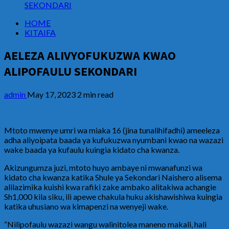
SEKONDARI
HOME
KITAIFA
AELEZA ALIVYOFUKUZWA KWAO
ALIPOFAULU SEKONDARI
admin
May 17, 2023
2 min read
Mtoto mwenye umri wa miaka 16 (jina tunalihifadhi) ameeleza
adha aliyoipata baada ya kufukuzwa nyumbani kwao na wazazi
wake baada ya kufaulu kuingia kidato cha kwanza.
Akizungumza juzi, mtoto huyo ambaye ni mwanafunzi wa
kidato cha kwanza katika Shule ya Sekondari Naishero alisema
alilazimika kuishi kwa rafiki zake ambako alitakiwa achangie
Sh1,000 kila siku, ili apewe chakula huku akishawishiwa kuingia
katika uhusiano wa kimapenzi na wenyeji wake.
“Nilipofaulu wazazi wangu walinitolea maneno makali, hali