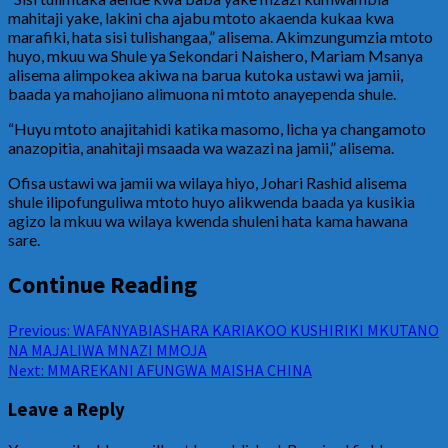
mahitaji yake, lakini cha ajabu mtoto akaenda kukaa kwa
marafiki, hata sisi tulishangaa,” alisema. Akimzungumzia mtoto
huyo, mkuu wa Shule ya Sekondari Naishero, Mariam Msanya
alisema alimpokea akiwa na barua kutoka ustawi wa jamii,
baada ya mahojiano alimuona ni mtoto anayependa shule.
“Huyu mtoto anajitahidi katika masomo, licha ya changamoto
anazopitia, anahitaji msaada wa wazazi na jamii,” alisema.
Ofisa ustawi wa jamii wa wilaya hiyo, Johari Rashid alisema
shule ilipofunguliwa mtoto huyo alikwenda baada ya kusikia
agizo la mkuu wa wilaya kwenda shuleni hata kama hawana
sare.
Continue Reading
Previous:
WAFANYABIASHARA KARIAKOO KUSHIRIKI MKUTANO
NA MAJALIWA MNAZI MMOJA
Next:
MMAREKANI AFUNGWA MAISHA CHINA
Leave a Reply