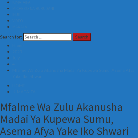
KIMATAIFA
MICHEZO NA BURUDANI
INJILI
VIDEO
MAKALA
Search for:
Home
2023
July
4
Mfalme Wa Zulu Akanusha Madai Ya Kupewa Sumu, Asema Afya
Yake Iko Shwari
HOME
KIMATAIFA
Mfalme Wa Zulu Akanusha
Madai Ya Kupewa Sumu,
Asema Afya Yake Iko Shwari