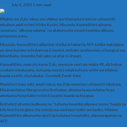
admin
July 4, 2023
1 min read
Mfalme wa Zulu, mkuu wa ufalme wa kitamaduni wenye ushawishi
mkubwa zaidi nchini Afrika Kusini, Misuzulu Kazwelithini alisema
Jumatatu “alikuwa salama,” na akakanusha uvumi kwamba alikuwa
amepewa sumu.
Misuzulu Kazwelithini aliliambia shirika la habari la AFP katika mahojiano
ya simu kutoka nchi jirani ya Eswatini, ambako anafanyiwa uchunguzi wa
kimatibabu, kwamba hali yake ya afya ni shwari.
Kazwelithini, maarufu kama Zulu, mwenye umri wa miaka 48, alichukua
usukani mwaka jana, kufuatia mzozoz mkali kuhusu urithi wa kifalme,
baada ya kifo cha babake, Goodwill Zweli-thini.
Mwishoni mwa wiki, waziri mkuu wa Zulu mwenye ushawishi mkubwa,
Mwanamfalme Mangosuthu Buthelezi, alisema kuwa mfalme huyo
amelazwa hospitalini nchini Eswatini baada ya kuugua.
Buthelezi alisema kulikuwa na “tuhuma kwamba alipewa sumu,” baada ya
kifo kisichotarajiwa cha mmoja wa washauri wake wa karibu. Mfalme
Kazwelithini alikanusha ripoti za kulazwa hospitalini, alipozungumza na
AFP.