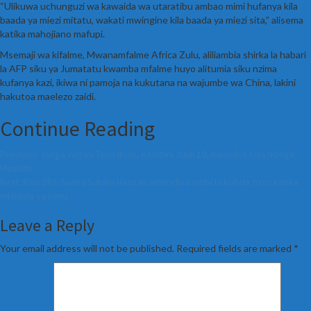
“Ulikuwa uchunguzi wa kawaida wa utaratibu ambao mimi hufanya kila
baada ya miezi mitatu, wakati mwingine kila baada ya miezi sita,” alisema
katika mahojiano mafupi.
Msemaji wa kifalme, Mwanamfalme Africa Zulu, aliliambia shirka la habari
la AFP siku ya Jumatatu kwamba mfalme huyo alitumia siku nzima
kufanya kazi, ikiwa ni pamoja na kukutana na wajumbe wa China, lakini
hakutoa maelezo zaidi.
Continue Reading
Previous:
Yanga Yaitwa Tena Ikulu, Kambini Julai 10, Kuondoka Na Ndege
Maalum
Next:
Rais Dkt. Samia Suluhu Hassan ameridhia ombi la kufuta tozo katika
miamala ya simu
Leave a Reply
Your email address will not be published.
Required fields are marked
*