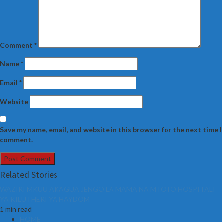
Comment
*
Name
*
Email
*
Website
Save my name, email, and website in this browser for the next time I
comment.
Related Stories
WAZIRI MKUU AKAGUA JENGO LA MAMA NA MTOTO HOSPITALI
YA KILUTHERI YA HAYDOM
1 min read
HOME