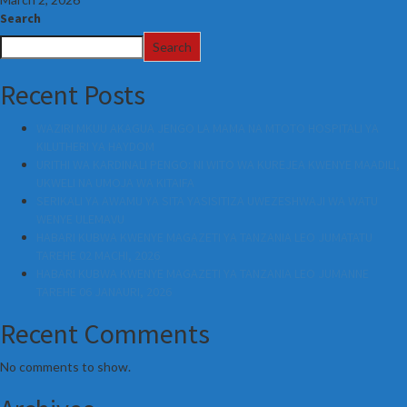
Search
Search
Recent Posts
WAZIRI MKUU AKAGUA JENGO LA MAMA NA MTOTO HOSPITALI YA
KILUTHERI YA HAYDOM
URITHI WA KARDINALI PENGO: NI WITO WA KUREJEA KWENYE MAADILI,
UKWELI NA UMOJA WA KITAIFA
SERIKALI YA AWAMU YA SITA YASISITIZA UWEZESHWAJI WA WATU
WENYE ULEMAVU
HABARI KUBWA KWENYE MAGAZETI YA TANZANIA LEO JUMATATU
TAREHE 02 MACHI, 2026
HABARI KUBWA KWENYE MAGAZETI YA TANZANIA LEO JUMANNE
TAREHE 06 JANAURI, 2026
Recent Comments
No comments to show.