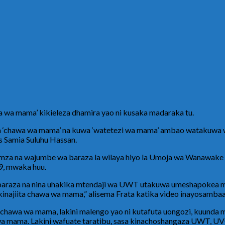
wa mama’ kikieleza dhamira yao ni kusaka madaraka tu.
a ‘chawa wa mama’ na kuwa ‘watetezi wa mama’ ambao watakuwa w
 Samia Suluhu Hassan.
mza na wajumbe wa baraza la wilaya hiyo la Umoja wa Wanawake w
9, mwaka huu.
 baraza na nina uhakika mtendaji wa UWT utakuwa umeshapokea m
a kinajiita chawa wa mama,” alisema Frata katika video inayosamba
chawa wa mama, lakini malengo yao ni kutafuta uongozi, kuunda maku
i wa mama. Lakini wafuate taratibu, sasa kinachoshangaza UWT