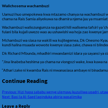
Walichosema wachambuzi
Uamuzi huo umepokewa kwa mtazamo chanya na wachambuzi wa sia
chama na Rais Samia aliyekuwa na dhamira njema juu ya msamiati
Wachambuzi waliozungumza na gazeti hili walisema tafsiri ya ‘ch
fulani bila kujali uwezo wao au ushawishi wa hoja zao kwenye jami
Mchambuzi wa siasa na wakili wa kujitegemea, Dk Onesmo Kyauke 
kundi halina msaada wowote kwenye siasa zake, chawa ni blinded
Dk Richard Mbunda, mhadhiri mwandamizi idara ya sayansi ya sia
“Jina linabeba heshima ya chama na viongozi wake, kwa kuwa n
‘‘Athari zake ni kwamba Rais ni mwanasiasa ambaye ni binadamu 
Continue Reading
Previous:
Hizi hapa sababu wenye ulemavu kuzuiliwa upadri, uta
Next:
Basi la Al-Saed lapinduka abiria wasalimika
Leave a Reply