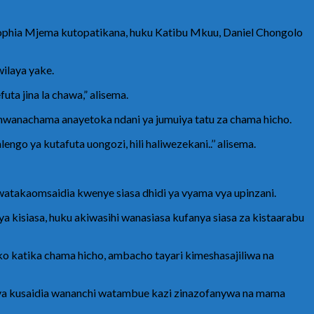
Sophia Mjema kutopatikana, huku Katibu Mkuu, Daniel Chongolo
ilaya yake.
ta jina la chawa,” alisema.
e mwanachama anayetoka ndani ya jumuiya tatu za chama hicho.
go ya kutafuta uongozi, hili haliwezekani..’’ alisema.
watakaomsaidia kwenye siasa dhidi ya vyama vya upinzani.
a kisiasa, huku akiwasihi wanasiasa kufanya siasa za kistaarabu
 katika chama hicho, ambacho tayari kimeshasajiliwa na
li ya kusaidia wananchi watambue kazi zinazofanywa na mama