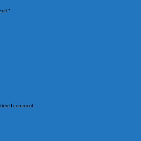
rked
*
t time I comment.