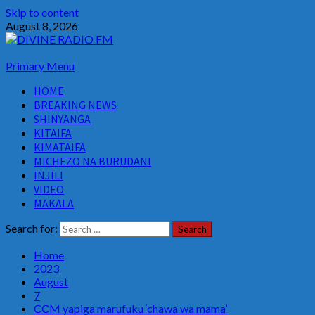
Skip to content
August 8, 2026
Primary Menu
HOME
BREAKING NEWS
SHINYANGA
KITAIFA
KIMATAIFA
MICHEZO NA BURUDANI
INJILI
VIDEO
MAKALA
Search for:
Home
2023
August
7
CCM yapiga marufuku ‘chawa wa mama’