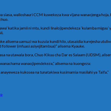
sa, walioshauri CCM kuwekeza kwa vijana wanaojenga hoja, bada
 huo.
awa’ katika jamii ni mtu, kundi linalojipendekeza ‘kulamba miguu
i.
alisema uamuzi wa kuzuia kundi hilo, utasaidia kurejesha utulivu
 follower (mfuasi asiyejitambua)” alisema Kyauke.
sa na utawala bora, Chuo Kikuu cha Dar es Salaam (UDSM), alisem
a wanachama wanaojipendekeza,” alisema na kuongeza:
anayeweza kukosea na tunatakiwa kusimamia masilahi ya Taifa.’’
wa