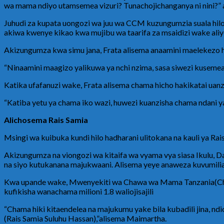
wa mama ndiyo utamsemea vizuri? Tunachojichanganya ni nini?” al
Juhudi za kupata uongozi wa juu wa CCM kuzungumzia suala hil
akiwa kwenye kikao kwa mujibu wa taarifa za msaidizi wake ali
Akizungumza kwa simu jana, Frata alisema anaamini maelekezo ha
“Ninaamini maagizo yalikuwa ya nchi nzima, sasa siwezi kusemea h
Katika ufafanuzi wake, Frata alisema chama hicho hakikatai uanz
“Katiba yetu ya chama iko wazi, huwezi kuanzisha chama ndani ya
Alichosema Rais Samia
Msingi wa kuibuka kundi hilo hadharani ulitokana na kauli ya R
Akizungumza na viongozi wa kitaifa wa vyama vya siasa Ikulu, Da
na siyo kutukanana majukwaani. Alisema yeye anaweza kuvumilia 
Kwa upande wake, Mwenyekiti wa Chawa wa Mama Tanzania(Chamat
kufikisha wanachama milioni 1.8 waliojisajili
“Chama hiki kitaendelea na majukumu yake bila kubadili jina, n
(Rais Samia Suluhu Hassan),”alisema Maimartha.