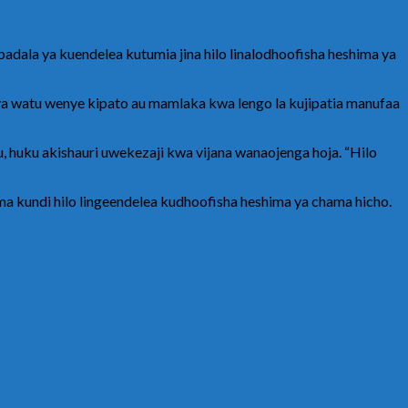
la ya kuendelea kutumia jina hilo linalodhoofisha heshima ya
’ ya watu wenye kipato au mamlaka kwa lengo la kujipatia manufaa
, huku akishauri uwekezaji kwa vijana wanaojenga hoja. “Hilo
a kundi hilo lingeendelea kudhoofisha heshima ya chama hicho.