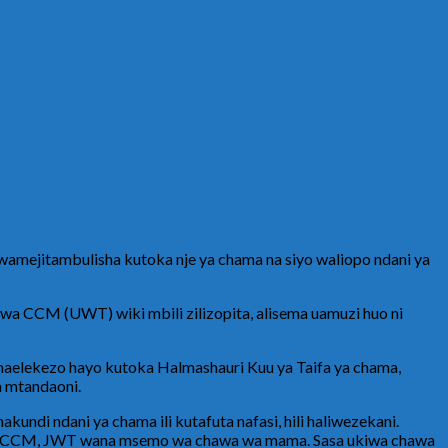
amejitambulisha kutoka nje ya chama na siyo waliopo ndani ya
a CCM (UWT) wiki mbili zilizopita, alisema uamuzi huo ni
aelekezo hayo kutoka Halmashauri Kuu ya Taifa ya chama,
a mtandaoni.
ndi ndani ya chama ili kutafuta nafasi, hili haliwezekani.
, UVCCM, JWT wana msemo wa chawa wa mama. Sasa ukiwa chawa