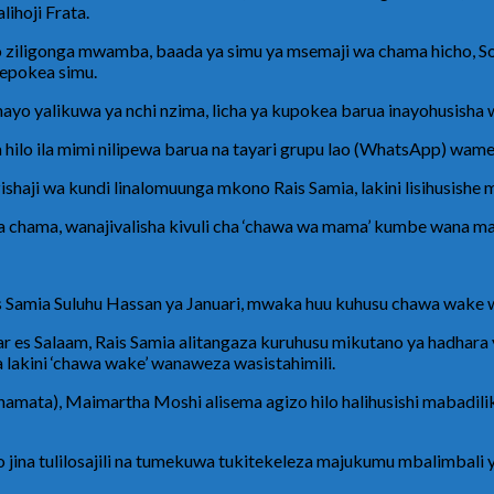
ihoji Frata.
o ziligonga mwamba, baada ya simu ya msemaji wa chama hicho, 
yepokea simu.
yo yalikuwa ya nchi nzima, licha ya kupokea barua inayohusisha w
ilo ila mimi nilipewa barua na tayari grupu lao (WhatsApp) wamefu
ishaji wa kundi linalomuunga mkono Rais Samia, lakini lisihusish
 chama, wanajivalisha kivuli cha ‘chawa wa mama’ kumbe wana malen
ais Samia Suluhu Hassan ya Januari, mwaka huu kuhusu chawa wake 
r es Salaam, Rais Samia alitangaza kuruhusu mikutano ya hadhara y
lakini ‘chawa wake’ wanaweza wasistahimili.
a), Maimartha Moshi alisema agizo hilo halihusishi mabadiliko
dio jina tulilosajili na tumekuwa tukitekeleza majukumu mbalimba