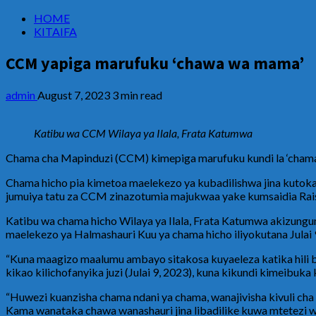
HOME
KITAIFA
CCM yapiga marufuku ‘chawa wa mama’
admin
August 7, 2023
3 min read
Katibu wa CCM Wilaya ya Ilala, Frata Katumwa
Chama cha Mapinduzi (CCM) kimepiga marufuku kundi la ‘chama 
Chama hicho pia kimetoa maelekezo ya kubadilishwa jina kutok
jumuiya tatu za CCM zinazotumia majukwaa yake kumsaidia Rais
Katibu wa chama hicho Wilaya ya Ilala, Frata Katumwa akizungu
maelekezo ya Halmashauri Kuu ya chama hicho iliyokutana Julai 
“Kuna maagizo maalumu ambayo sitakosa kuyaeleza katika hili
kikao kilichofanyika juzi (Julai 9, 2023), kuna kikundi kimeibuk
“Huwezi kuanzisha chama ndani ya chama, wanajivisha kivuli cha 
Kama wanataka chawa wanashauri jina libadilike kuwa mtetez