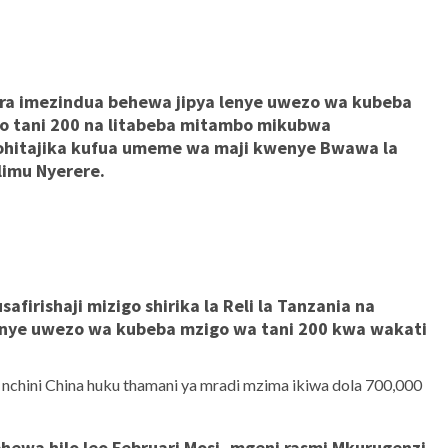
ra imezindua behewa jipya lenye uwezo wa kubeba
o tani 200 na litabeba mitambo mikubwa
ohitajika kufua umeme wa maji kwenye Bwawa la
imu Nyerere.
afirishaji mizigo shirika la Reli la Tanzania na
enye uwezo wa kubeba mzigo wa tani 200 kwa wakati
 nchini China huku thamani ya mradi mzima ikiwa dola 700,000
ewa hilo leo Februari Mosi, mgeni rasmi Mkurugenzi