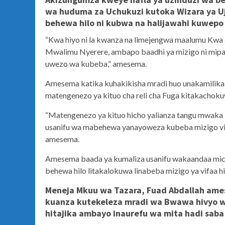
wa huduma za Uchukuzi kutoka Wizara ya U
behewa hilo ni kubwa na halijawahi kuwepo k
“Kwa hiyo ni la kwanza na limejengwa maalumu Kwa 
Mwalimu Nyerere, ambapo baadhi ya mizigo ni mip
uwezo wa kubeba,” amesema.
Amesema katika kuhakikisha mradi huo unakamilika s
matengenezo ya kituo cha reli cha Fuga kitakachok
“Matengenezo ya kituo hicho yalianza tangu mwaka
usanifu wa mabehewa yanayoweza kubeba mizigo vif
amesema.
Amesema baada ya kumaliza usanifu wakaandaa mic
behewa hilo litakalokuwa linabeba mizigo ya vifaa h
Meneja Mkuu wa Tazara, Fuad Abdallah ames
kuanza kutekeleza mradi wa Bwawa hivyo w
hitajika ambayo inaurefu wa mita hadi saba