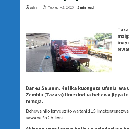
admin
February 2, 2023
2 min read
Taza
mzig
inay
Mwal
Dar es Salaam. Katika kuongeza ufanisi wa us
Zambia (Tazara) limezindua behawa jipya l
mmoja.
Behewa hilo lenye uzito wa tani 115 limetengenezwa
sawa na Sh2 bilioni.
Akizungumza kweye hafla ya uzinduzi wa beh