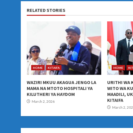
RELATED STORIES
HOME
KITAIFA
HOME
KI
WAZIRI MKUU AKAGUA JENGO LA
URITHI WA 
MAMA NA MTOTO HOSPITALI YA
WITO WA K
KILUTHERI YA HAYDOM
MAADILI, U
KITAIFA
March 2, 2026
March 2, 20