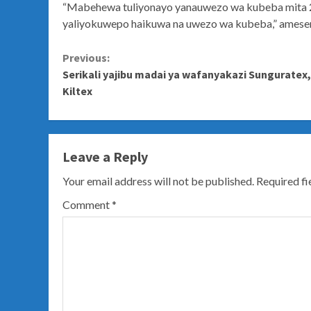
“Mabehewa tuliyonayo yanauwezo wa kubeba mita 2
yaliyokuwepo haikuwa na uwezo wa kubeba,” amese
Continue
Previous:
Serikali yajibu madai ya wafanyakazi Sunguratex,
Reading
Kiltex
Leave a Reply
Your email address will not be published.
Required f
Comment
*