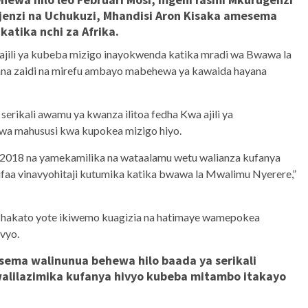
jenzi na Uchukuzi, Mhandisi Aron Kisaka amesema
atika nchi za Afrika.
ajili ya kubeba mizigo inayokwenda katika mradi wa Bwawa la
ana zaidi na mirefu ambayo mabehewa ya kawaida hayana
erikali awamu ya kwanza ilitoa fedha Kwa ajili ya
uwa mahususi kwa kupokea mizigo hiyo.
 2018 na yamekamilika na wataalamu wetu walianza kufanya
aa vinavyohitaji kutumika katika bwawa la Mwalimu Nyerere,”
hakato yote ikiwemo kuagizia na hatimaye wamepokea
ivyo.
ema walinunua behewa hilo baada ya serikali
alilazimika kufanya hivyo kubeba mitambo itakayo