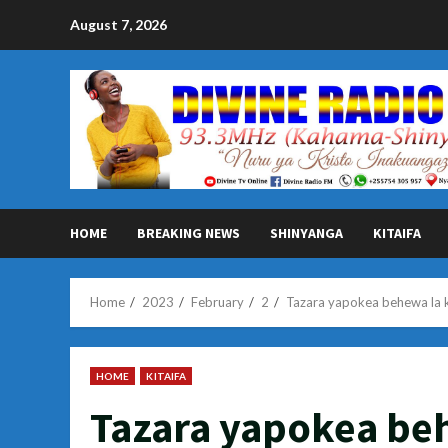
Skip
August 7, 2026
to
content
HOME
BREAKING NEWS
SHINYANGA
KITAIFA
Home
2023
February
2
Tazara yapokea behewa la 
HOME
KITAIFA
Tazara yapokea beh