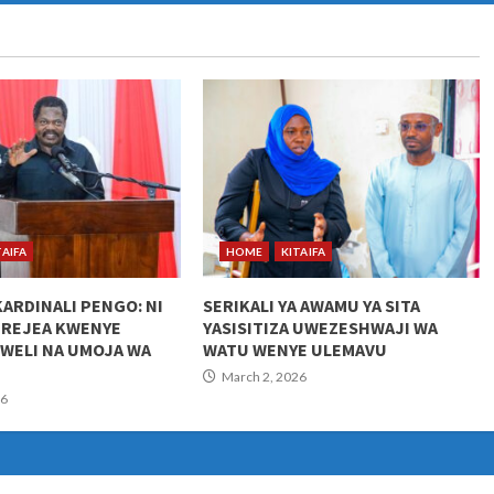
TAIFA
HOME
KITAIFA
KARDINALI PENGO: NI
SERIKALI YA AWAMU YA SITA
UREJEA KWENYE
YASISITIZA UWEZESHWAJI WA
KWELI NA UMOJA WA
WATU WENYE ULEMAVU
March 2, 2026
26